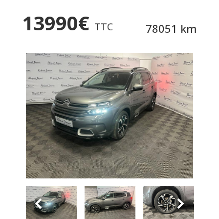
13990
€
TTC
78051 km