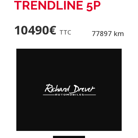
TRENDLINE 5P
10490
€
TTC
77897 km